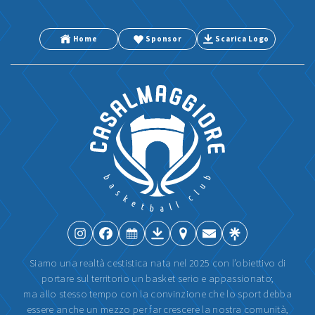
Home
Sponsor
Scarica Logo
Siamo una realtà cestistica nata nel 2025 con l’obiettivo di
portare sul territorio un basket serio e appassionato;
ma allo stesso tempo con la convinzione che lo sport debba
essere anche un mezzo per far crescere la nostra comunità,